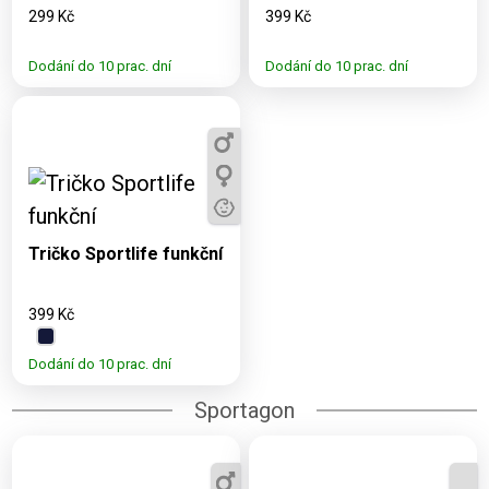
299 Kč
399 Kč
Dodání do 10 prac. dní
Dodání do 10 prac. dní
Dostupné varianty:
6, 8, 10, 12, S, M, L,
XL, 2XL
Tričko Sportlife funkční
399 Kč
Dodání do 10 prac. dní
Sportagon