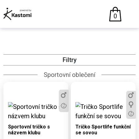
0
Filtry
Sportovní oblečení
Dostupné varianty:
Dostupné varianty:
6, 8, XS, S, M, L, XL,
6, 8, 10, 12, S, M, L,
2XL
XL, 2XL
Sportovní tričko s
Tričko Sportlife funkční
názvem klubu
se sovou