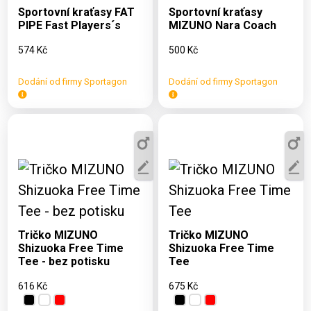
140, 150, 160
Sportovní kraťasy FAT
Sportovní kraťasy
PIPE Fast Players´s
MIZUNO Nara Coach
574 Kč
500 Kč
Dodání od firmy Sportagon
Dodání od firmy Sportagon
Dostupné varianty:
Dostupné varianty:
S, M, L, XL, 2XL
S, M, L, XL, 2XL
Tričko MIZUNO
Tričko MIZUNO
Shizuoka Free Time
Shizuoka Free Time
Tee - bez potisku
Tee
616 Kč
675 Kč