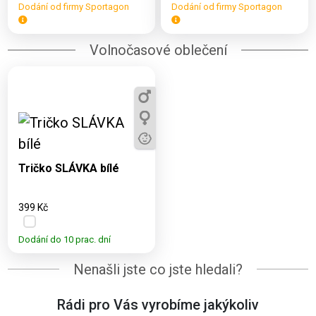
Dodání od firmy Sportagon
Dodání od firmy Sportagon
Volnočasové oblečení
Dostupné varianty:
3, 5, 7, 9, 11, S, M, L,
XL, 2XL
Tričko SLÁVKA bílé
399 Kč
Dodání do 10 prac. dní
Nenašli jste co jste hledali?
Rádi pro Vás vyrobíme jakýkoliv