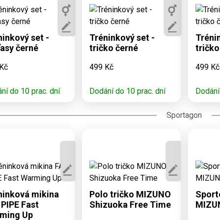
Dostupné varianty:
Dos
ostupné varianty:
6/8, 8/10, 10/12,
6/8
, 8, 10, M, L, XL,
12/14, XS, S, M, L,
12/1
XXL
ninkový set -
Tréninkový set -
Trénin
XL, XXL
ťasy černé
tričko černé
tričk
Kč
499 Kč
499 Kč
ní do 10 prac. dní
Dodání do 10 prac. dní
Dodání 
Sportagon
ostupné varianty:
Dostupné varianty:
Dos
S, M, L, XL, XXL,
S, M, L, XL, XXL
M
60, 150, 140, 130
ninková mikina
Polo tričko MIZUNO
Sport
 PIPE Fast
Shizuoka Free Time
MIZUN
ming Up