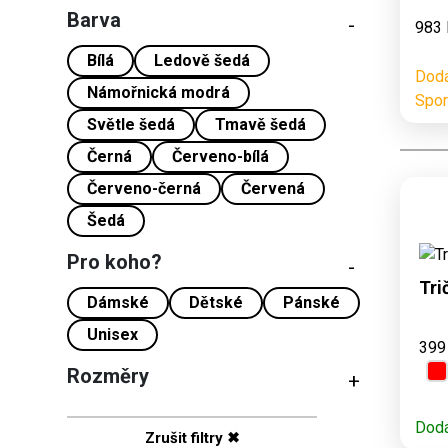
Barva
-
983 
Bílá
Ledově šedá
Dodá
Námořnická modrá
Spo
Světle šedá
Tmavě šedá
Černá
Červeno-bílá
Červeno-černá
Červená
Šedá
D
3,
Pro koho?
-
Tri
Dámské
Dětské
Pánské
Unisex
399
Rozměry
+
Dodá
Zrušit filtry ✖