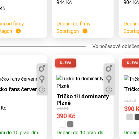
944 Kč
904 Kč
Kč
ní od firmy
Dodání od firmy
Dodání
rtagon
Sportagon
Sport
Volnočasové oblečen
SLEVA
SLEVA
ostupné varianty:
Dos
 5, 7, 9, 11, S, M,
3, 5
Dostupné varianty:
L, XL, XXL
3, 5, 7, 9, 11, S, M, L,
čko fans červené
Tričk
XL, XXL
Tričko tři dominanty
549 Kč
Plzně
 Kč
390 
549 Kč
390 Kč
ní do 10 prac. dní
Dodání do 10 prac. dní
Dodání 