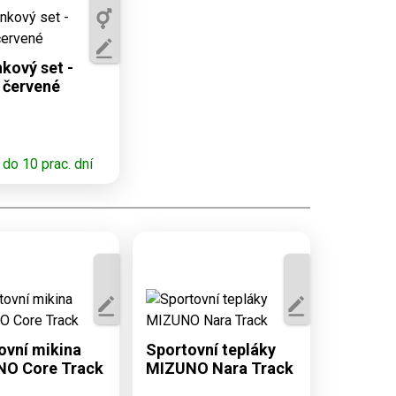
tupné varianty:
, 8/10, 10/12,
4, XS, S, M, L,
kový set -
XL, XXL
o červené
do 10 prac. dní
tupné varianty:
Dostupné varianty:
, L, XL, XXL
S, M, L, XL, XXL
ovní mikina
Sportovní tepláky
O Core Track
MIZUNO Nara Track