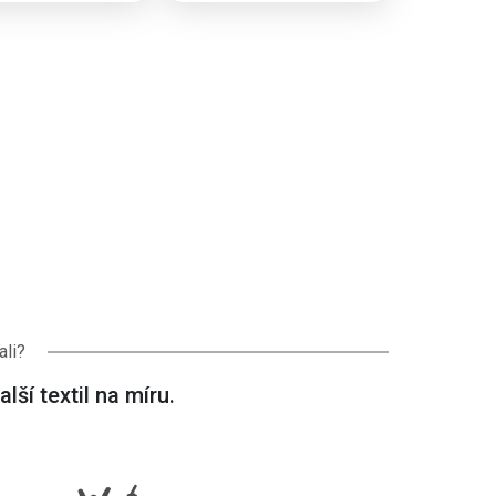
ali?
lší textil na míru.