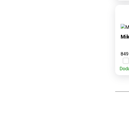
D
3,
Mik
849
Dodá