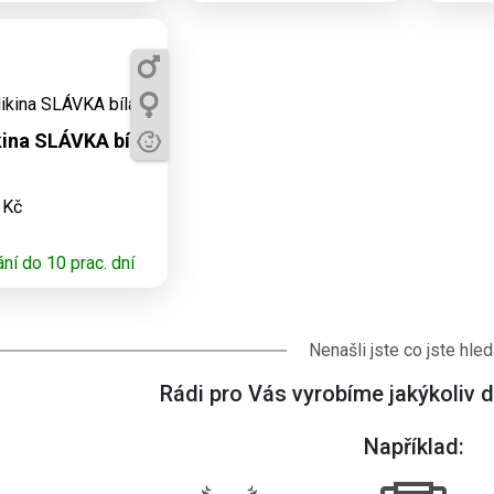
ostupné varianty:
 5, 7, 9, 11, S, M,
L, XL, XXL
ina SLÁVKA bílá
 Kč
ní do 10 prac. dní
Nenašli jste co jste hled
Rádi pro Vás vyrobíme jakýkoliv da
Například: