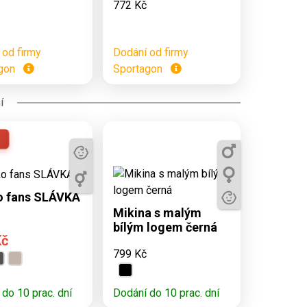
772 Kč
 od firmy
Dodání od firmy
agon
Sportagon
í
tupné varianty:
, 7, 9, 11, S, M,
Dostupné varianty:
L, XL, XXL
3, 5, 7, 9, 11, S, M, L,
o fans SLÁVKA
XL, XXL
Mikina s malým
bílým logem černá
Kč
799 Kč
do 10 prac. dní
Dodání do 10 prac. dní