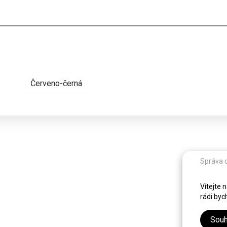
Červeno-černá
Správa 
Vítejte 
rádi byc
Souh