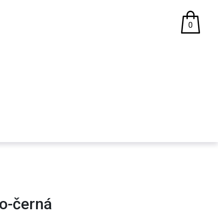
0
o-černá